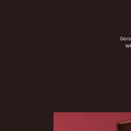
Görse
te