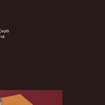
eşitli
ndi