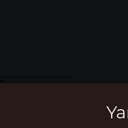
Hakkımızda
HİZMETLERİMİZ
Nasıl Çalışıyoruz?
İLETİŞİM
Ya