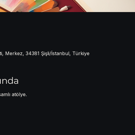
 Merkez, 34381 Şişli/İstanbul, Türkiye
kında
samlı atölye.