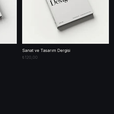
Sanat ve Tasarım Dergisi
Fiyat
₺120,00