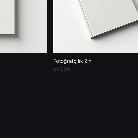
Fotoğrafçılık Zini
Fiyat
₺95,00