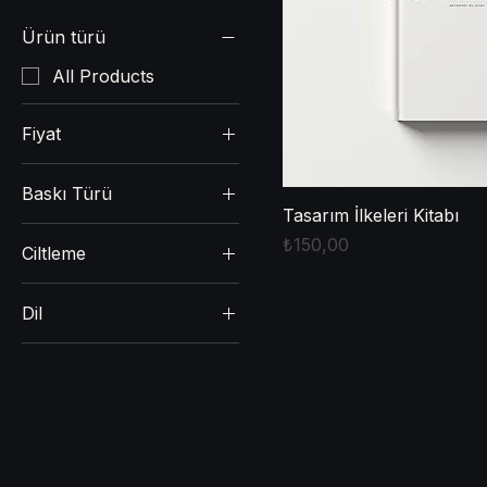
Filtrele:
Ürün türü
All Products
Fiyat
Baskı Türü
₺95
₺150
Tasarım İlkeleri Kitabı
Standart Baskı
Fiyat
₺150,00
Ciltleme
Özel Kapak
Sert Kapak
Dil
Spiral Ciltli
İngilizce
Türkçe